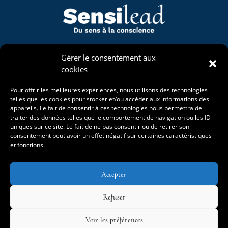
Naviguons
Gérer le consentement aux
cookies
Mon univers
Accompagnements
Pour offrir les meilleures expériences, nous utilisons des technologies
La Bergerie Étoilée
telles que les cookies pour stocker et/ou accéder aux informations des
Projet de vie
appareils. Le fait de consentir à ces technologies nous permettra de
Événements
traiter des données telles que le comportement de navigation ou les ID
Blog
uniques sur ce site. Le fait de ne pas consentir ou de retirer son
consentement peut avoir un effet négatif sur certaines caractéristiques
et fonctions.
Accepter
Refuser
Voir les préférences
Mentions légales
–
Politique de confidentialité
–
Conditions générales de