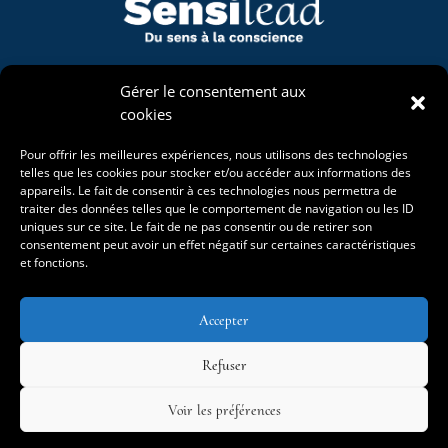
Naviguons
Gérer le consentement aux
cookies
Mon univers
Accompagnements
Pour offrir les meilleures expériences, nous utilisons des technologies
La Bergerie Étoilée
telles que les cookies pour stocker et/ou accéder aux informations des
Projet de vie
appareils. Le fait de consentir à ces technologies nous permettra de
Événements
traiter des données telles que le comportement de navigation ou les ID
Blog
uniques sur ce site. Le fait de ne pas consentir ou de retirer son
consentement peut avoir un effet négatif sur certaines caractéristiques
et fonctions.
Accepter
Refuser
Voir les préférences
Mentions légales
–
Politique de confidentialité
–
Conditions générales de
vente
–
Plan du site